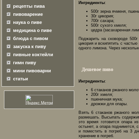
Ингредиенты
:
рецепты пива
500г зерна ячменя, пшен
пивоварение
30г цикория;
700г сахара;
наука о пиве
500г сухого хмеля;
медицина о пиве
цедра (засахаренная лим
блюда с пивом
Поджарить на сковороде 500г
цикория и вскипятить с частью 
закуска к пиву
одного лимона. Через нескольк
пивные коктейли
гимн пиву
Дешевое пиво
мини пивоварни
статьи
Ингредиенты
:
6 стаканов ржаного моло
200г хмеля;
пшеничная мука;
дрожжи для опары.
Взять 6 стаканов ржаного мол
размешать. Высыпать содержим
это время готовится опара и
остынет, а опара поднимется, с
и поместить в погреб на 3 д
хранение в погреб.