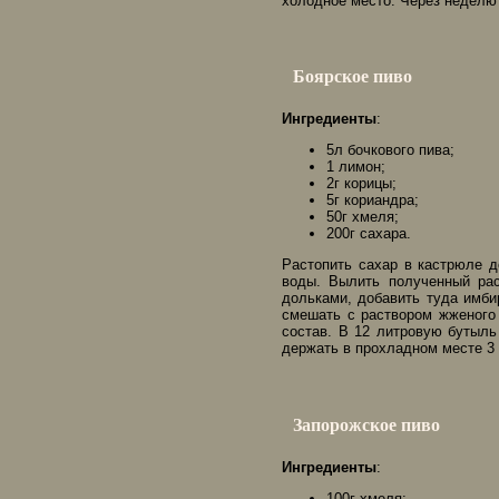
холодное место. Через неделю 
Боярское пиво
Ингредиенты
:
5л бочкового пива;
1 лимон;
2г корицы;
5г кориандра;
50г хмеля;
200г сахара.
Растопить сахар в кастрюле д
воды. Вылить полученный ра
дольками, добавить туда имбир
смешать с раствором жженого 
состав. В 12 литровую бутыль
держать в прохладном месте 3
Запорожское пиво
Ингредиенты
:
100г хмеля;