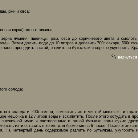
ицы, ржи и овса;
онная корка) одного лимона.
 зерна ячменя, пшеницы, ржи, овса до коричневого цвета и смолоть 
воды. Затем долить воду до 10 литров и добавить 700г сахара, 500г су
о часов процедить настой, разлить по бутылкам и хорошо укупорить. Хра
вернуться
того солода;
отого солода и 200г хмеля, поместить их в чистый мешочек, и тщат
ое мешочка в 12 литров воды и вскипятить. После этого остудить в пр
з пшеничной муки и растворенных в одной бутылке воды сухих дрож
мешать их и оставить в тепле для брожения на 6 часов. После этого за
ня. На четвертый день содержимое разлить по бутылкам, укупорить и