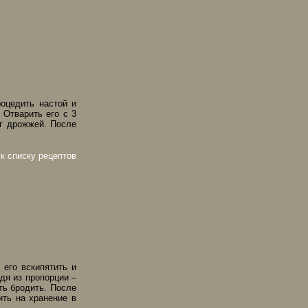
оцедить настой и
 Отварить его с 3
г дрожжей. После
 к списку рецептов
 его вскипятить и
дя из пропорции –
ть бродить. После
ить на хранение в