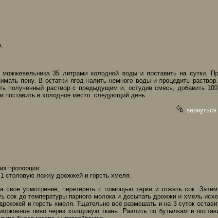
;
д можжевельника 35 литрами холодной воды и поставить на сутки. Пр
нимать пену. В остатки ягод налить немного воды и процедить раствор.
ть полученный раствор с предыдущим и, остудив смесь, добавить 100
и поставить в холодное место. следующий день.
вернуться
из пропорции:
- 1 столовую ложку дрожжей и горсть хмеля.
а свое усмотрение, перетереть с помощью терки и отжать сок. Затем
ть сок до температуры парного молока и досыпать дрожжи и хмель исхо
дрожжей и горсть хмеля. Тщательно всё размешать и на 3 суток остави
 морковное пиво через холщовую ткань. Разлить по бутылкам и постав