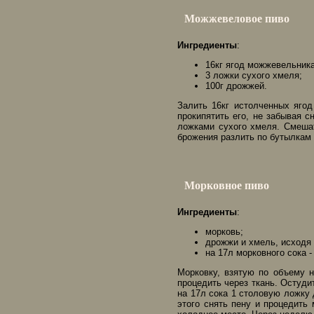
Можжевеловое пиво
Ингредиенты
:
16кг ягод можжевельника
3 ложки сухого хмеля;
100г дрожжей.
Залить 16кг истолченных яго
прокипятить его, не забывая с
ложками сухого хмеля. Смеша
брожения разлить по бутылкам 
Морковное пиво
Ингредиенты
:
морковь;
дрожжи и хмель, исходя 
на 17л морковного сока 
Морковку, взятую по объему н
процедить через ткань. Остуди
на 17л сока 1 столовую ложку 
этого снять пену и процедить