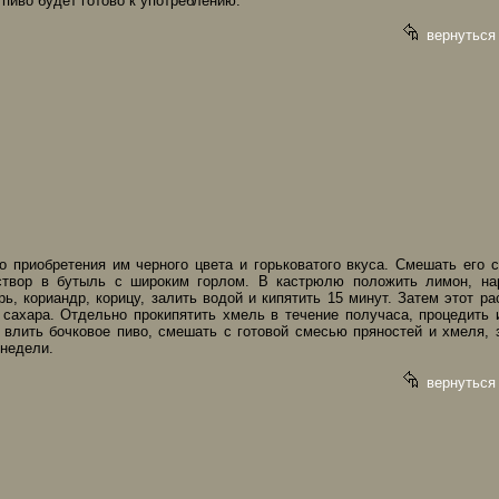
пиво будет готово к употреблению.
вернуться
о приобретения им черного цвета и горьковатого вкуса. Смешать его 
створ в бутыль с широким горлом. В кастрюлю положить лимон, на
ь, кориандр, корицу, залить водой и кипятить 15 минут. Затем этот ра
сахара. Отдельно прокипятить хмель в течение получаса, процедить
 влить бочковое пиво, смешать с готовой смесью пряностей и хмеля, 
 недели.
вернуться