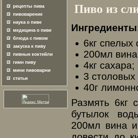
Пиво из сл
рецепты пива
пивоварение
наука о пиве
Ингредиенты
медицина о пиве
блюда с пивом
6кг спелых 
закуска к пиву
200мл вина
пивные коктейли
гимн пиву
4кг сахара;
мини пивоварни
3 столовых
статьи
40г лимонн
Размять 6кг 
бутылок вод
200мл вина и
довести до к