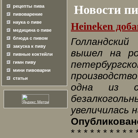
Новости пи
рецепты пива
пивоварение
наука о пиве
Heineken доб
медицина о пиве
блюда с пивом
Голландский
закуска к пиву
вышел на ро
пивные коктейли
петербургс
гимн пиву
мини пивоварни
производство
статьи
одна из с
безалкоголь
увеличилась н
Опубликовано
* * * * * * * * * * 