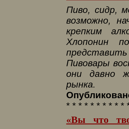
Пиво, сидр, 
возможно, н
крепким алк
Хлопонин п
представить
Пивовары вос
они давно ж
рынка.
Опубликовано
* * * * * * * * * * 
«Вы что тво