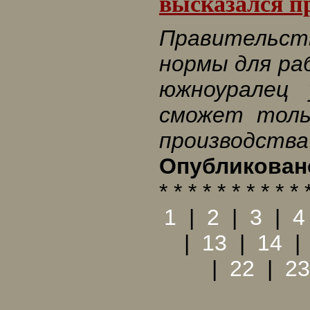
высказался п
Правительс
нормы для ра
южноуралец 
сможет толь
производства
Опубликовано
* * * * * * * * * * 
1
|
2
|
3
|
4
|
13
|
14
|
22
|
23