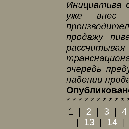
Инициатива 
уже внес 
производи
продажу пив
рассчитыв
транснацио
очередь пред
падении прод
Опубликовано
* * * * * * * * * * 
1
|
2
|
3
|
4
|
13
|
14