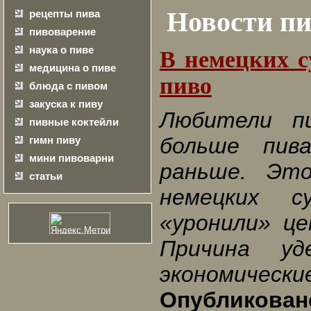
Новости пи
рецепты пива
пивоварение
наука о пиве
В немецких с
медицина о пиве
пиво
блюда с пивом
закуска к пиву
Любители п
пивные коктейли
больше пив
гимн пиву
мини пивоварни
раньше. Это
статьи
немецких с
«уронили» ц
Причина у
экономически
Опубликовано