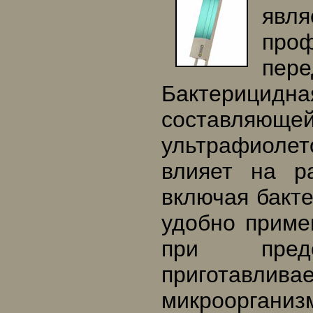
явл
проф
пер
Бактерицидн
составляющ
ультрафиоле
влияет на р
включая бакте
удобно приме
при пред
приготавл
микроорганизм