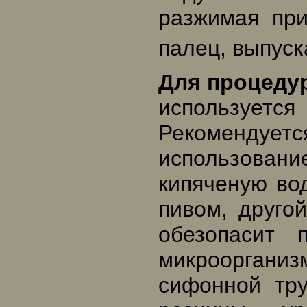
разжимая при
палец, выпуск
Для процеду
используетс
Рекомен
использовани
кипяченую вод
пивом, друго
обезопасит 
микрооргани
сифонной тру