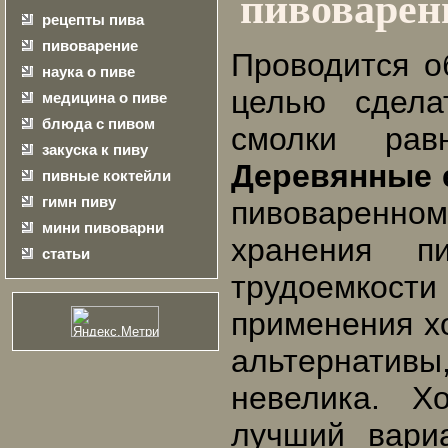
пивоварен
рецепты пива
пивоварение
Проводится о
наука о пиве
целью сдела
медицина о пиве
блюда с пивом
смолки рав
закуска к пиву
Деревянные 
пивные коктейли
гимн пиву
пивоваренно
мини пивоварни
хранения п
статьи
трудоемкост
применения х
альтернати
невелика. Х
лучший вари