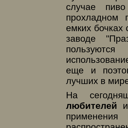
случае пиво
прохладном п
емких бочках 
заводе "Пр
пользуютс
использовани
еще и поэто
лучших в мире
На сегодн
любителей
из
применен
распростране