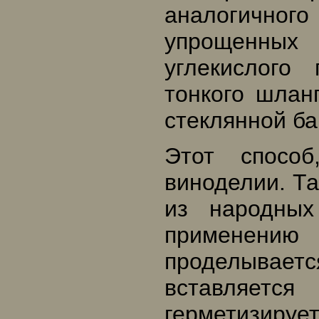
аналогично
упрощенных
углекислого
тонкого шлан
стеклянной ба
Этот спосо
виноделии. Т
из народных
применению
проделывае
вставляетс
герметизируе