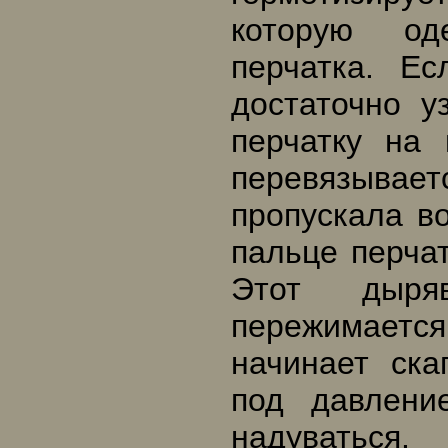
которую од
перчатка. Е
достаточно у
перчатку на 
перевязывает
пропускала в
пальце перча
Этот дыря
пережимается
начинает ска
под давлени
надуваться