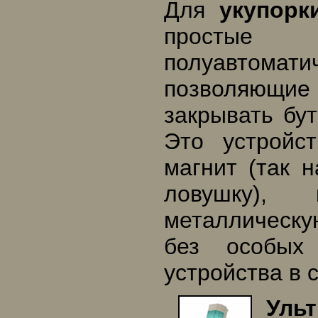
Для
укупорк
просты
полуавтомат
позволяющие
закрывать бу
Это устройс
магнит (так 
ловушку), 
металлическу
без особых 
устройства в 
Уль