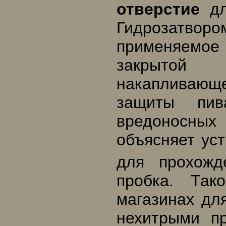
отверстие
дл
Гидрозатвор
применяемое 
закрыто
накапливающ
защиты пив
вредоносных 
объясняет уст
для прохож
пробка. Так
магазинах дл
нехитрыми пр