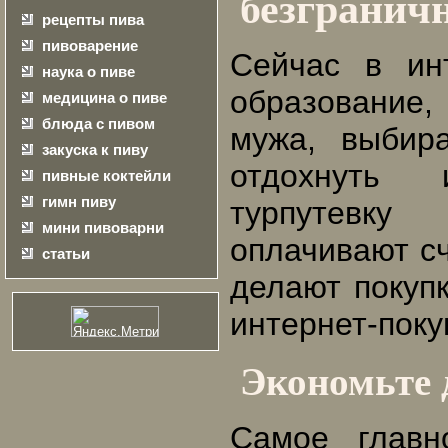
безгранич
рецепты пива
пивоварение
Сейчас в ин
наука о пиве
образование
медицина о пиве
блюда с пивом
мужа, выбира
закуска к пиву
отдохнуть
пивные коктейли
гимн пиву
турпутевк
мини пивоварни
оплачивают сч
статьи
делают покуп
интернет-поку
Экономьте 
Самое главн