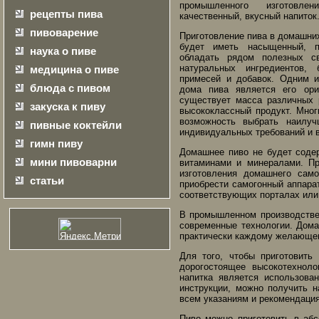
промышленного изготовле
рецепты пива
качественный, вкусный напиток
пивоварение
Приготовление пива в домашни
будет иметь насыщенный, п
наука о пиве
обладать рядом полезных св
натуральных ингредиентов,
медицина о пиве
примесей и добавок. Одним и
блюда с пивом
дома пива является его ори
существует масса различных 
закуска к пиву
высококлассный продукт. Мног
возможность выбрать наилуч
пивные коктейли
индивидуальных требований и 
гимн пиву
Домашнее пиво не будет соде
мини пивоварни
витаминами и минералами. Пр
изготовления домашнего само
статьи
приобрести самогонный аппара
соответствующих порталах или
В промышленном производстве
современные технологии. Дома
практически каждому желающе
Для того, чтобы приготовить
дорогостоящее высокотехноло
напитка является использова
инструкции, можно получить н
всем указаниям и рекомендаци
Пиво можно приготовить в аб