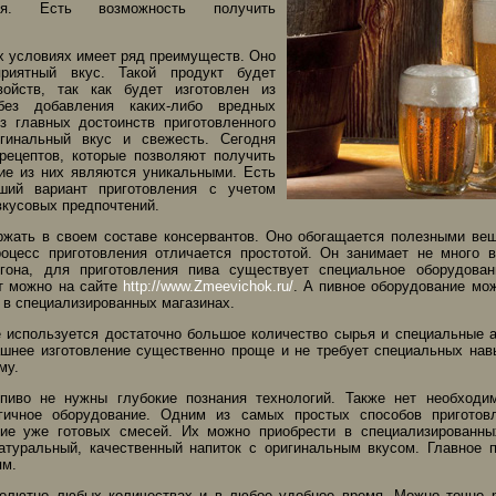
ния. Есть возможность получить
.
х условиях имеет ряд преимуществ. Оно
риятный вкус. Такой продукт будет
ойств, так как будет изготовлен из
 без добавления каких-либо вредных
з главных достоинств приготовленного
гинальный вкус и свежесть. Сегодня
рецептов, которые позволяют получить
ие из них являются уникальными. Есть
ший вариант приготовления с учетом
вкусовых предпочтений.
ржать в своем составе консервантов. Оно обогащается полезными ве
оцесс приготовления отличается простотой. Он занимает не много 
гона, для приготовления пива существует специальное оборудовани
т можно на сайте
http://www.Zmeevichok.ru/
. А пивное оборудование мож
 в специализированных магазинах.
 используется достаточно большое количество сырья и специальные 
шнее изготовление существенно проще и не требует специальных нав
му.
 пиво не нужны глубокие познания технологий. Также нет необходи
гичное оборудование. Одним из самых простых способов приготовл
ние уже готовых смесей. Их можно приобрести в специализированны
атуральный, качественный напиток с оригинальным вкусом. Главное 
ям.
солютно любых количествах и в любое удобное время. Можно точно 