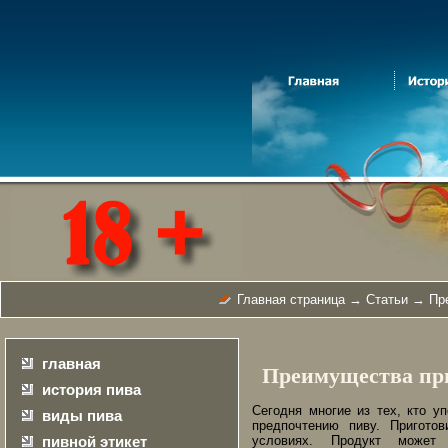
Главная страница
→
Статьи
→ Пре
главная
Преимущества при
история пива
Сегодня многие из тех, кто уп
виды пива
предпочтению пиву. Пригото
пивной этикет
условиях. Продукт может