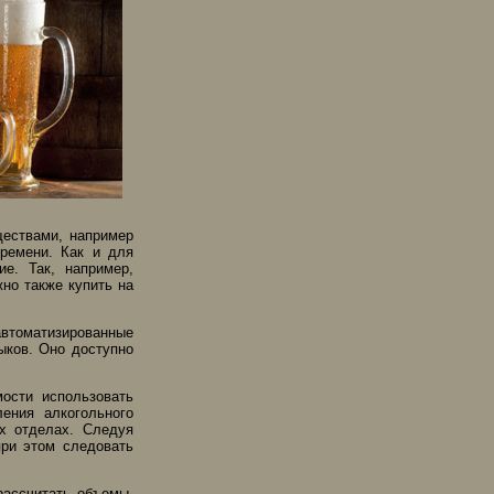
ществами, например
времени. Как и для
е. Так, например,
но также купить на
автоматизированные
ыков. Оно доступно
мости использовать
ения алкогольного
х отделах. Следуя
при этом следовать
рассчитать объемы,