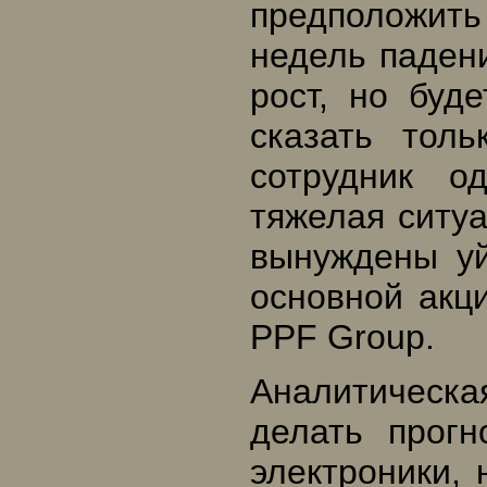
предположить
недель паден
рост, но буд
сказать толь
сотрудник о
тяжелая ситуа
вынуждены уй
основной акц
PPF Group.
Аналитическа
делать прог
электроники,