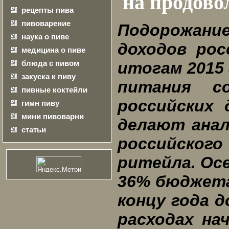
на продово
рецепты пива
пивоварение
Подорожание
наука о пиве
доходов рос
медицина о пиве
блюда с пивом
итогам 2015 
закуска к пиву
питания с
пивные коктейли
российских 
гимн пиву
мини пивоварни
делают анал
статьи
российск
ритейла. Осе
36% бюджета
концу года 
расходах на