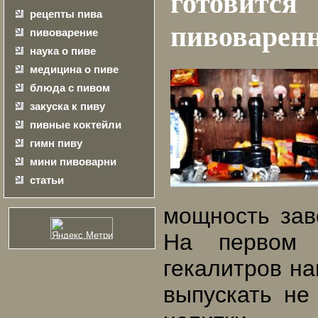
готови
рецепты пива
пивоваренн
пивоварение
наука о пиве
медицина о пиве
блюда с пивом
закуска к пиву
пивные коктейли
гимн пиву
мини пивоварни
статьи
мощность зав
На первом 
гекалитров на
выпускать не