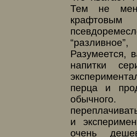
Тем не мен
крафтов
псевдоремес
“разливное”
Разумеется, в
напитки сер
эксперимент
перца и про
обычного. 
переплачивать
и экспериме
очень деше