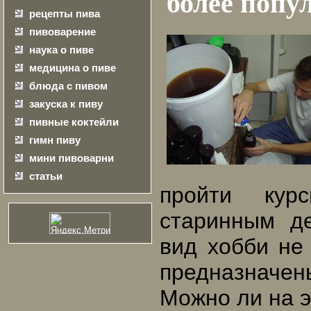
более попу
рецепты пива
пивоварение
наука о пиве
медицина о пиве
блюда с пивом
закуска к пиву
пивные коктейли
гимн пиву
мини пивоварни
статьи
пройти кур
старинным д
вид хобби не 
предназначен
Можно ли на э