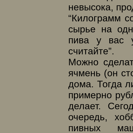
невысока, пр
“Килограмм со
сырье на одн
пива у вас 
считайте”.
Можно сдела
ячмень (он ст
дома. Тогда л
примерно рубл
делает. Сего
очередь, хо
пивных ма