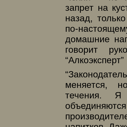
запрет на кус
назад, тольк
по-настояще
домашние нап
говорит рук
“Алкоэксперт
“Законодатель
меняется, н
течения. Я
объединяю
производит
напитков. Даж