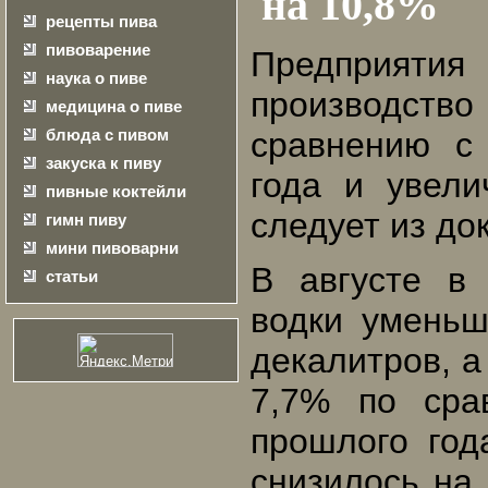
на 10,8%
рецепты пива
пивоварение
Предприятия
наука о пиве
производств
медицина о пиве
блюда с пивом
сравнению с
закуска к пиву
года и увели
пивные коктейли
следует из до
гимн пиву
мини пивоварни
В августе в
статьи
водки уменьш
декалитров, а
7,7% по сра
прошлого год
снизилось на 