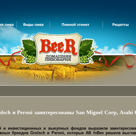
lsch и Peroni заинтересованы San Miguel Corp, Asahi 
 и инвестиционных и выкупных фондов выразили заинтересова
вных брендов Grolsch и Peroni, которые AB InBev решила выста