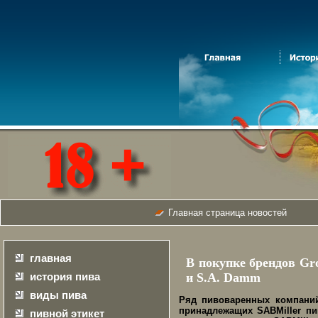
Главная страница новостей
главная
В покупке брендов Gro
история пива
и S.A. Damm
виды пива
Ряд пивоваренных компаний
принадлежащих SABMiller пи
пивной этикет