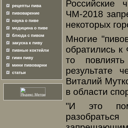
Российские 
рецепты пива
ЧМ-2018 запр
пивоварение
наука о пиве
некоторых гор
медицина о пиве
блюда с пивом
Многие "пиво
закуска к пиву
обратились к 
пивные коктейли
то повлият
гимн пиву
мини пивоварни
результате ч
статьи
Виталий Мутко
в области спо
"И это пом
разобраться
запрещающим