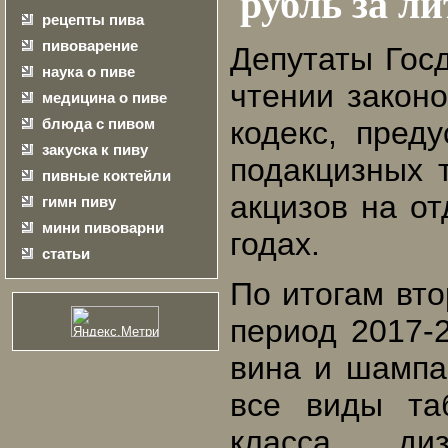
рубль за ли
рецепты пива
пивоварение
Депутаты Гос
наука о пиве
чтении закон
медицина о пиве
блюда с пивом
кодекс, пред
закуска к пиву
подакцизных 
пивные коктейли
акцизов на о
гимн пиву
мини пивоварни
годах.
статьи
По итогам вто
период 2017-2
вина и шампан
все виды та
класса, д