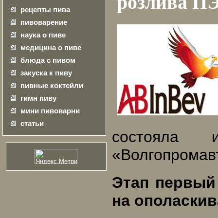
розлива ПЭ
рецепты пива
пивоварение
наука о пиве
медицина о пиве
блюда с пивом
закуска к пиву
пивные коктейли
гимн пиву
мини пивоварни
статьи
состояла 
«Волгопромав
Этап первый
на ополаскив