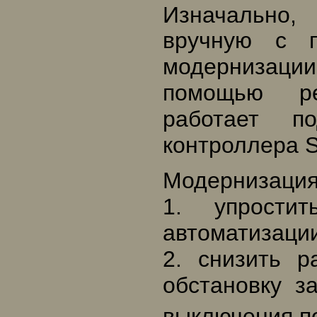
Изначально,
вручную с п
модернизаци
помощью ре
работает п
контроллера S
Модернизация
1. упрости
автоматизации
2. снизить р
обстановку з
выключения п