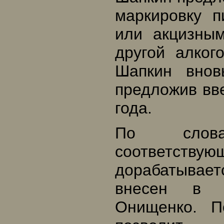
маркировку 
или акцизным
другой алког
Шапкин внов
предложив вве
года.
По слова
соответст
дорабатывае
внесен в Г
Онищенко. П