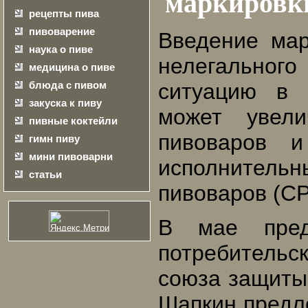
маркировк
рецепты пива
пивоварение
Введение ма
наука о пиве
нелегального
медицина о пиве
блюда с пивом
ситуацию в 
закуска к пиву
может увели
пивные коктейли
пивоваров и
гимн пиву
мини пивоварни
исполнитель
статьи
пивоваров (С
В мае пред
потребитель
союза защиты
Шапкин предл