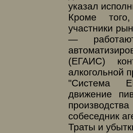
указал испол
Кроме того
участники ры
— работаю
автоматизир
(ЕГАИС) кон
алкогольной п
"Система Е
движение пи
производств
собеседник аг
Траты и убытк