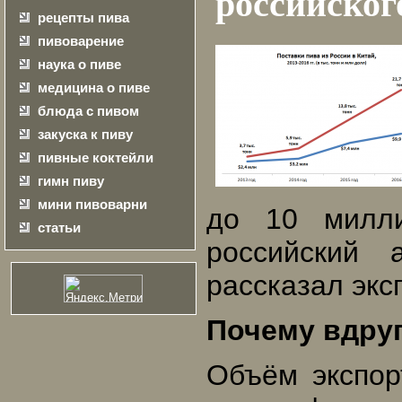
российског
рецепты пива
пивоварение
наука о пиве
медицина о пиве
блюда с пивом
закуска к пиву
пивные коктейли
гимн пиву
мини пивоварни
до 10 милли
статьи
российский 
рассказал эксп
Почему вдру
Объём экспор